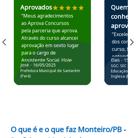
Aprovados
Quem
“Meus agradecimentos
conhece,
ao Aprova Concursos
aprova
pela parceria que aprova.
“Excelente 
Através do curso alcancei
dos conteú
aprovação em sexto lugar
curso, ficou
para o cargo de
entender e
Assistente Social. Hoje
Elais - 15/07
prática atr
José - 16/05/2025
SGC: SEC BA - 
estou atuando na
resolução 
Prefeitura Municipal de Santarém
Educação Básic
Prefeitura de Santarém.
(Pará)
Inglesa (Edital
questões.”
Obrigado ao professores
e ao APROVA!”
O que é e o que faz Monteiro/PB -