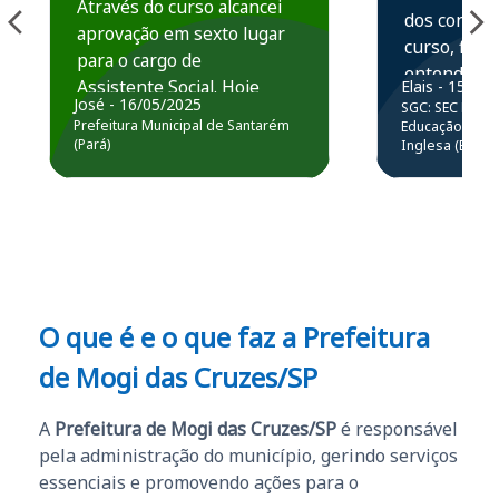
Através do curso alcancei
dos conteú
aprovação em sexto lugar
curso, ficou
para o cargo de
entender e
Assistente Social. Hoje
Elais - 15/07
prática atr
José - 16/05/2025
SGC: SEC BA - 
estou atuando na
resolução 
Prefeitura Municipal de Santarém
Educação Básic
Prefeitura de Santarém.
(Pará)
Inglesa (Edital
questões.”
Obrigado ao professores
e ao APROVA!”
O que é e o que faz a Prefeitura
de Mogi das Cruzes/SP
A
Prefeitura de Mogi das Cruzes/SP
é responsável
pela administração do município, gerindo serviços
essenciais e promovendo ações para o