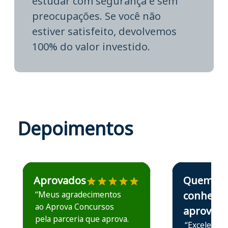
estudar com segurança e sem
preocupações. Se você não
estiver satisfeito, devolvemos
100% do valor investido.
Depoimentos
Estudante José recomenda o Aprova Concursos em depoime
Estudante Elais
Aprovados
Quem
“Meus agradecimentos
conhece,
ao Aprova Concursos
aprova
pela parceria que aprova.
“Excelente 