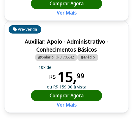
Comprar Agora
Ver Mais
Pré-venda
Auxiliar: Apoio - Administrativo -
Conhecimentos Básicos
Salário R$ 3.705,42
Médio
10x de
15,
99
R$
ou R$ 159,90 à vista
Comprar Agora
Ver Mais
Cursos em destaque para passar no concurso