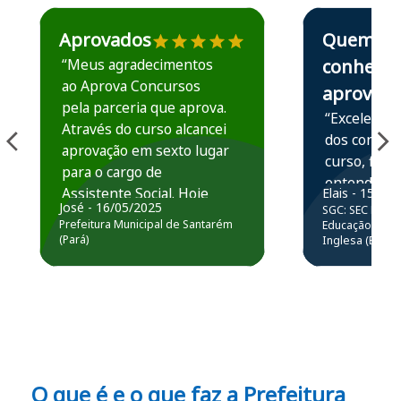
Estudante José recomenda o Aprova Concursos em depoime
Estudante Elais
Aprovados
Quem
“Meus agradecimentos
conhece,
ao Aprova Concursos
aprova
pela parceria que aprova.
“Excelente 
Através do curso alcancei
dos conteú
aprovação em sexto lugar
curso, ficou
para o cargo de
entender e
Assistente Social. Hoje
Elais - 15/07
prática atr
José - 16/05/2025
SGC: SEC BA - 
estou atuando na
resolução 
Prefeitura Municipal de Santarém
Educação Básic
Prefeitura de Santarém.
(Pará)
Inglesa (Edital
questões.”
Obrigado ao professores
e ao APROVA!”
O que é e o que faz a Prefeitura