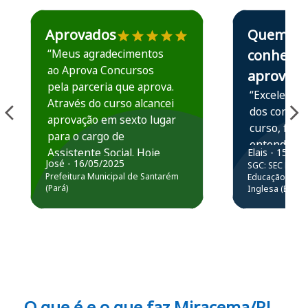
Estudante José recomenda o Aprova Concursos em depoime
Estudante Elais
Aprovados
Quem
“Meus agradecimentos
conhece,
ao Aprova Concursos
aprova
pela parceria que aprova.
“Excelente 
Através do curso alcancei
dos conteú
aprovação em sexto lugar
curso, ficou
para o cargo de
entender e
Assistente Social. Hoje
Elais - 15/07
prática atr
José - 16/05/2025
SGC: SEC BA - 
estou atuando na
resolução 
Prefeitura Municipal de Santarém
Educação Básic
Prefeitura de Santarém.
(Pará)
Inglesa (Edital
questões.”
Obrigado ao professores
e ao APROVA!”
O que é e o que faz Miracema/RJ -