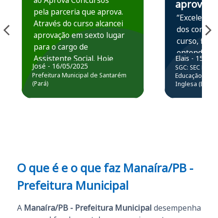
ao Aprova Concursos
aprova
pela parceria que aprova.
“Excelente 
Através do curso alcancei
dos conteú
aprovação em sexto lugar
curso, ficou
para o cargo de
entender e
Assistente Social. Hoje
Elais - 15/07
prática atr
José - 16/05/2025
SGC: SEC BA - 
estou atuando na
resolução 
Prefeitura Municipal de Santarém
Educação Básic
Prefeitura de Santarém.
(Pará)
Inglesa (Edital
questões.”
Obrigado ao professores
e ao APROVA!”
O que é e o que faz Manaíra/PB -
Prefeitura Municipal
A
Manaíra/PB - Prefeitura Municipal
desempenha