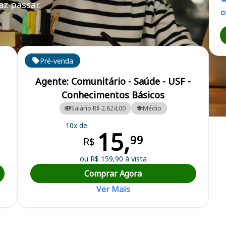
z passar.
Pré-venda
Agente: Comunitário - Saúde - USF -
Conhecimentos Básicos
Salário R$ 2.824,00
Médio
Municipal
10x de
15,
99
R$
ou R$ 159,90 à vista
Comprar Agora
Ver Mais