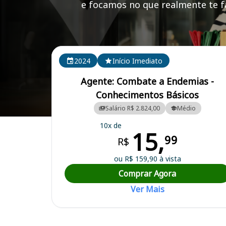
e focamos no que realmente te fa
Cursos em destaque para passar no concurso
2024
Início Imediato
Agente: Combate a Endemias -
Conhecimentos Básicos
Salário R$ 2.824,00
Médio
Curso Preparatório para o Concurso Madre de Deus/BA - Prefeitura 
10x de
15,
99
R$
ou R$ 159,90 à vista
Comprar Agora
Ver Mais