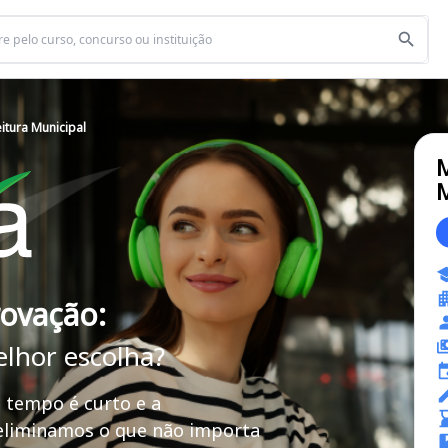
itura Municipal
M
M
rovação:
elhor escolha?
 tempo é curto e a
 eliminamos o que não importa