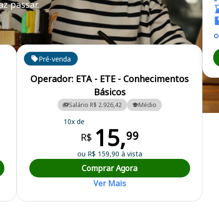
z passar.
ado/ MG - SAAE
Pré-venda
Operador: ETA - ETE - Conhecimentos
Básicos
Salário R$ 2.926,42
Médio
o Autônomo de Água e Esgoto
10x de
15,
99
R$
ou R$ 159,90 à vista
Comprar Agora
Ver Mais