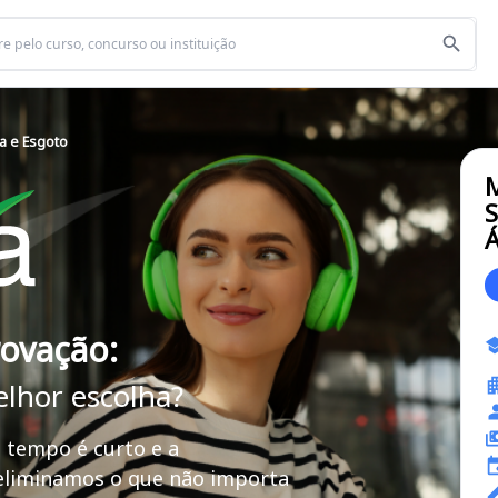
a e Esgoto
S
Á
rovação:
elhor escolha?
 tempo é curto e a
 eliminamos o que não importa