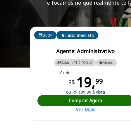
e focamos no que realmente te fa
Cursos em destaque para passar no concurso Mach
2024
Início Imediato
Agente: Administrativo
Salário R$ 2.926,42
Médio
Curso Preparatório para o Concurso Machado/ MG - SAAE - Serviç
10x de
19,
99
R$
ou R$ 199,90 à vista
Comprar Agora
Ver Mais