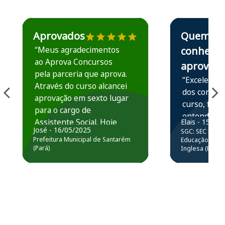
Estudante José recomenda o Aprova Concursos em depoime
Estudante Elais
Aprovados
Quem
“Meus agradecimentos
conhece,
ao Aprova Concursos
aprova
pela parceria que aprova.
“Excelente 
Através do curso alcancei
dos conteú
aprovação em sexto lugar
curso, ficou
para o cargo de
entender e
Assistente Social. Hoje
Elais - 15/07
prática atr
José - 16/05/2025
SGC: SEC BA - 
estou atuando na
resolução 
Prefeitura Municipal de Santarém
Educação Básic
Prefeitura de Santarém.
(Pará)
Inglesa (Edital
questões.”
Obrigado ao professores
e ao APROVA!”