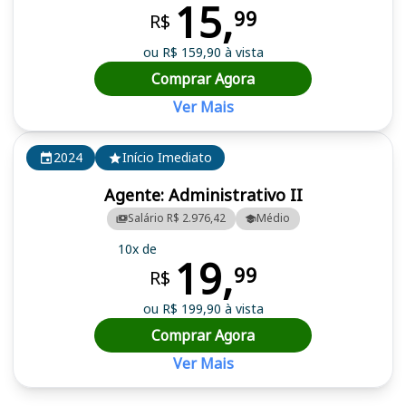
15,
99
R$
ou R$ 159,90 à vista
Comprar Agora
Ver Mais
2024
Início Imediato
Agente: Administrativo II
Salário R$ 2.976,42
Médio
10x de
19,
99
R$
ou R$ 199,90 à vista
Comprar Agora
Ver Mais
Cursos em destaque para passar no concurso