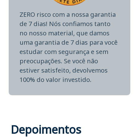
ZERO risco com a nossa garantia
de 7 dias! Nós confiamos tanto
no nosso material, que damos
uma garantia de 7 dias para você
estudar com segurança e sem
preocupações. Se você não
estiver satisfeito, devolvemos
100% do valor investido.
Depoimentos