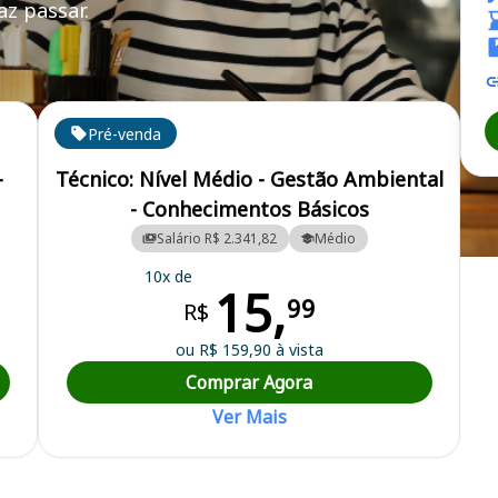
z passar.
LURB
Pré-venda
-
Técnico: Nível Médio - Gestão Ambiental
- Conhecimentos Básicos
Salário R$ 2.341,82
Médio
cipal de Limpeza Urbana
10x de
15,
99
R$
ou R$ 159,90 à vista
Comprar Agora
Ver Mais