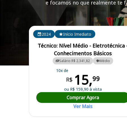
e focamos no que realmente te fa
Cursos em destaque para passar no concurso DEM
2024
Início Imediato
Técnico: Nível Médio - Eletrotécnica 
Conhecimentos Básicos
Salário R$ 2.341,82
Médio
Curso Preparatório para o Concurso DEMLURB - Departamento Muni
10x de
15,
99
R$
ou R$ 159,90 à vista
Comprar Agora
Ver Mais