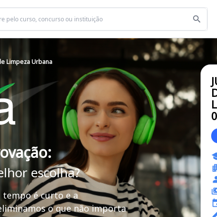
de Limpeza Urbana
D
L
rovação:
elhor escolha?
 tempo é curto e a
 eliminamos o que não importa