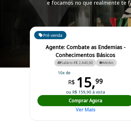
e focamos no que realmente te fa
Cursos em destaque para passar no concurso
Pré-venda
Agente: Combate as Endemias -
Conhecimentos Básicos
Salário R$ 2.640,00
Médio
Curso Preparatório para o Concurso Jaru/RO - Prefeitura Municipal
10x de
15,
99
R$
ou R$ 159,90 à vista
Comprar Agora
Ver Mais