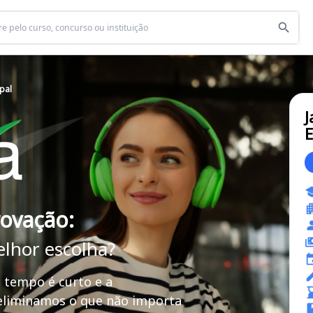
pal
J
E
rovação:
elhor escolha?
 tempo é curto e a
 eliminamos o que não importa