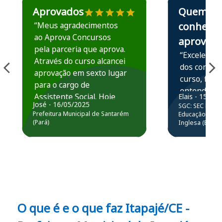
Aprovados
Quem
“Meus agradecimentos
conhece,
ao Aprova Concursos
aprova
pela parceria que aprova.
“Excelente 
Através do curso alcancei
dos conteú
aprovação em sexto lugar
curso, ficou
para o cargo de
entender e
Assistente Social. Hoje
Elais - 15/07
prática atr
José - 16/05/2025
SGC: SEC BA - 
estou atuando na
resolução 
Prefeitura Municipal de Santarém
Educação Básic
Prefeitura de Santarém.
(Pará)
Inglesa (Edital
questões.”
Obrigado ao professores
e ao APROVA!”
O que é e o que faz Itapajé/CE -