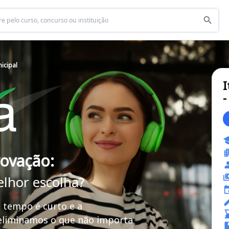
icipal
I
-
rovação:
elhor escolha?
 tempo é curto e a
 eliminamos o que não importa