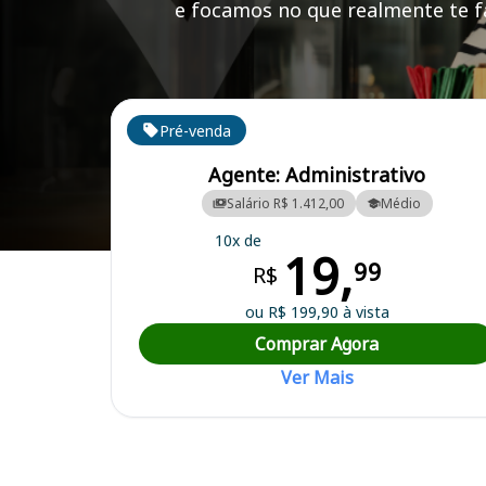
e focamos no que realmente te fa
Cursos em destaque para passar no concurso
Pré-venda
Agente: Administrativo
Salário R$ 1.412,00
Médio
10x de
19,
Curso Preparatório para o Concurso Itambé/PE - Prefeitura Municipa
99
R$
ou R$ 199,90 à vista
Comprar Agora
Ver Mais