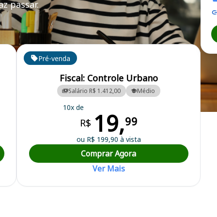
z passar.
Pré-venda
Fiscal: Controle Urbano
Salário R$ 1.412,00
Médio
10x de
19,
l
99
R$
ou R$ 199,90 à vista
Comprar Agora
Ver Mais