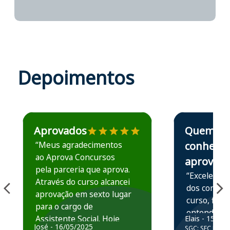
Depoimentos
Estudante José recomenda o Aprova Concursos em depoime
Estudante Elais
Aprovados
Quem
“Meus agradecimentos
conhece,
ao Aprova Concursos
aprova
pela parceria que aprova.
“Excelente 
Através do curso alcancei
dos conteú
aprovação em sexto lugar
curso, ficou
para o cargo de
entender e
Assistente Social. Hoje
Elais - 15/07
prática atr
José - 16/05/2025
SGC: SEC BA - 