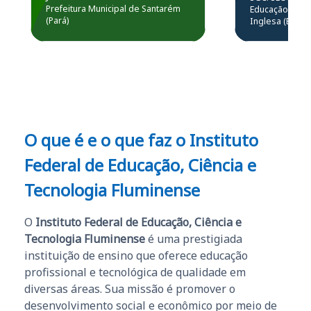
estou atuando na
resolução 
Prefeitura Municipal de Santarém
Educação Básic
Prefeitura de Santarém.
(Pará)
Inglesa (Edital
questões.”
Obrigado ao professores
e ao APROVA!”
O que é e o que faz o Instituto
Federal de Educação, Ciência e
Tecnologia Fluminense
O
Instituto Federal de Educação, Ciência e
Tecnologia Fluminense
é uma prestigiada
instituição de ensino que oferece educação
profissional e tecnológica de qualidade em
diversas áreas. Sua missão é promover o
desenvolvimento social e econômico por meio de