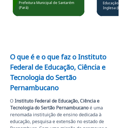
resolução 
Prefeitura Municipal de Santarém
Educação Básic
Prefeitura de Santarém.
(Pará)
Inglesa (Edital
questões.”
Obrigado ao professores
e ao APROVA!”
O que é e o que faz o Instituto
Federal de Educação, Ciência e
Tecnologia do Sertão
Pernambucano
O
Instituto Federal de Educação, Ciência e
Tecnologia do Sertão Pernambucano
é uma
renomada instituição de ensino dedicada à
educação, pesquisa e extensão no estado de