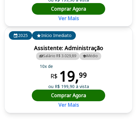
Comprar Agora
Ver Mais
2025
Início Imediato
Assistente: Administração
Salário R$ 3.029,89
Médio
10x de
19,
99
R$
ou R$ 199,90 à vista
Comprar Agora
Ver Mais
Cursos em destaque para passar no concurso IF Sertão PE