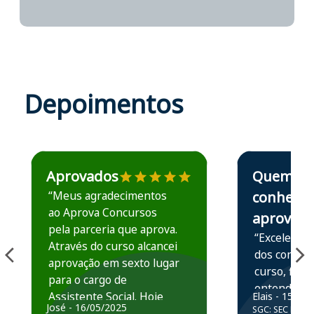
Depoimentos
Estudante José recomenda o Aprova Concursos em depoime
Estudante Elais
Aprovados
Quem
“Meus agradecimentos
conhece,
ao Aprova Concursos
aprova
pela parceria que aprova.
“Excelente 
Através do curso alcancei
dos conteú
aprovação em sexto lugar
curso, ficou
para o cargo de
entender e
Assistente Social. Hoje
Elais - 15/07
prática atr
José - 16/05/2025
SGC: SEC BA - 
estou atuando na