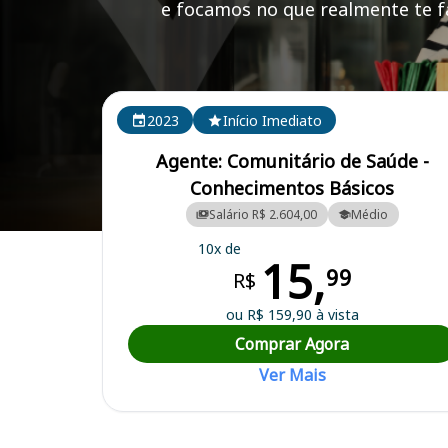
e focamos no que realmente te fa
Cursos em destaque para passar no concurso
2023
Início Imediato
Agente: Comunitário de Saúde -
Conhecimentos Básicos
Salário R$ 2.604,00
Médio
Curso Preparatório para o Concurso Ibirubá/RS - Prefeitura Municipa
10x de
15,
99
R$
ou R$ 159,90 à vista
Comprar Agora
Ver Mais