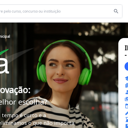
nicipal
I
-
rovação:
elhor escolha?
 tempo é curto e a
 eliminamos o que não importa