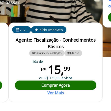
z passar.
2023
Início Imediato
Agente: Fiscalização - Conhecimentos
Básicos
Salário R$ 4.086,05
Médio
l
10x de
15,
99
R$
ou R$ 159,90 à vista
Comprar Agora
Ver Mais