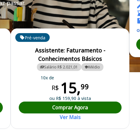
z passar.
Pré-venda
Assistente: Faturamento -
Conhecimentos Básicos
Salário R$ 2.021,01
Médio
tino Neves
10x de
15,
99
R$
ou R$ 159,90 à vista
Comprar Agora
Ver Mais