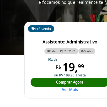
e focamos no que realmente te fa
Cursos em destaque para passar no concurso HRTN
Pré-venda
Assistente: Administrativo
Salário R$ 2.021,01
Médio
Curso Preparatório para o Concurso HRTN - Hospital Risoleta Tolen
10x de
19,
99
R$
ou R$ 199,90 à vista
Comprar Agora
Ver Mais