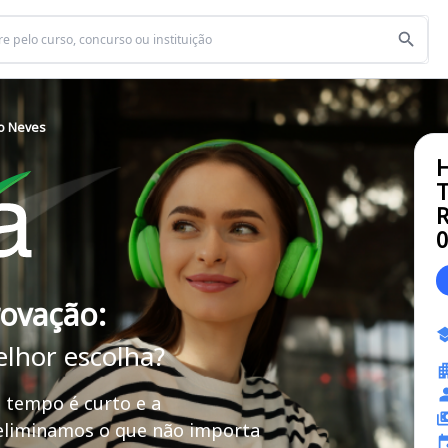
no Neves
H
T
R
rovação:
elhor escolha?
 tempo é curto e a
 eliminamos o que não importa