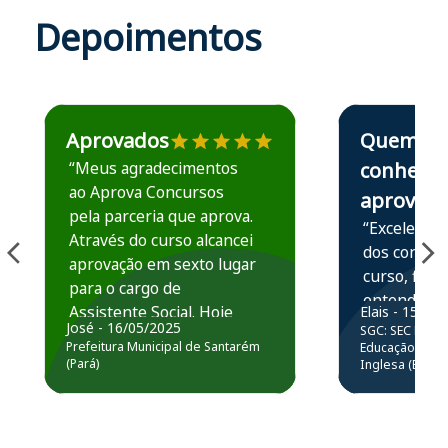
Depoimentos
Estudante José recomenda o Aprova Concursos em depoime
Estudante Elais
Aprovados
Quem
“Meus agradecimentos
conhece,
ao Aprova Concursos
aprova
pela parceria que aprova.
“Excelente 
Através do curso alcancei
dos conteú
aprovação em sexto lugar
curso, ficou
para o cargo de
entender e
Assistente Social. Hoje
Elais - 15/07
prática atr
José - 16/05/2025
SGC: SEC BA - 
estou atuando na
resolução 
Prefeitura Municipal de Santarém
Educação Básic
Prefeitura de Santarém.
(Pará)
Inglesa (Edital
questões.”
Obrigado ao professores
e ao APROVA!”