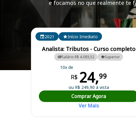
e focamos no que realmente te fa
Cursos em destaque para passar no concurso
2021
Início Imediato
Analista: Tributos - Curso completo
Salário R$ 4.093,52
Superior
10x de
24,
Curso Preparatório para o Concurso Glória de Dourados/MS - Prefeit
99
R$
ou R$ 249,90 à vista
Comprar Agora
Ver Mais