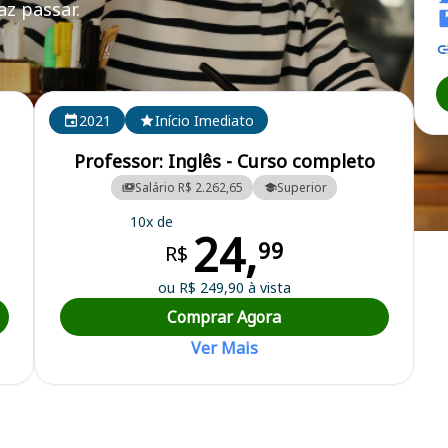
z passar.
2021
Início Imediato
Professor: Inglês - Curso completo
Salário R$ 2.262,65
Superior
10x de
24,
ura Municipal
99
R$
ou R$ 249,90 à vista
Comprar Agora
Ver Mais