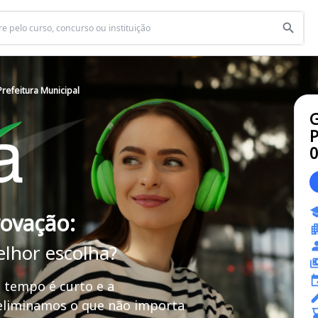
refeitura Municipal
G
P
rovação:
elhor escolha?
 tempo é curto e a
 eliminamos o que não importa