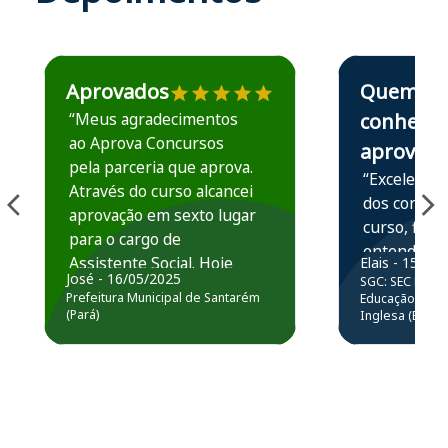
Estudante José recomenda o Aprova Concursos em depoime
Estudante Elais
Aprovados
Quem
“Meus agradecimentos
conhece,
ao Aprova Concursos
aprova
pela parceria que aprova.
“Excelente 
Através do curso alcancei
dos conteú
aprovação em sexto lugar
curso, ficou
para o cargo de
entender e
Assistente Social. Hoje
Elais - 15/07
prática atr
José - 16/05/2025
SGC: SEC BA - 
estou atuando na
resolução 
Prefeitura Municipal de Santarém
Educação Básic
Prefeitura de Santarém.
(Pará)
Inglesa (Edital
questões.”
Obrigado ao professores
e ao APROVA!”