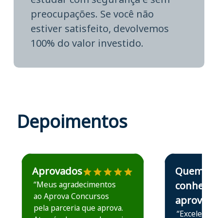
preocupações. Se você não
estiver satisfeito, devolvemos
100% do valor investido.
Depoimentos
Estudante José recomenda o Aprova Concursos em depoime
Estudante Elais
Aprovados
Quem
“Meus agradecimentos
conhece,
ao Aprova Concursos
aprova
pela parceria que aprova.
“Excelente 