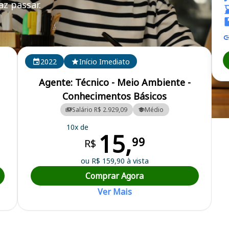
z passar.
M RS
2022
Início Imediato
Agente: Técnico - Meio Ambiente -
Conhecimentos Básicos
Salário R$ 2.929,09
Médio
de Proteção Ambiental Henrique Luis Roessler
10x de
15,
99
R$
ou R$ 159,90 à vista
Comprar Agora
Ver Mais