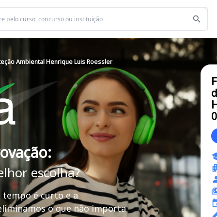
teção Ambiental Henrique Luis Roessler
F
d
H
rovação:
elhor escolha?
 tempo é curto e a
 eliminamos o que não importa