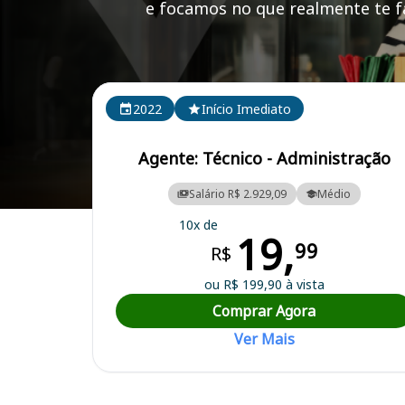
e focamos no que realmente te fa
Cursos em destaque para passar no concurso FEPA
2022
Início Imediato
Agente: Técnico - Administração
Salário R$ 2.929,09
Médio
Curso Preparatório para o Concurso FEPAM RS - Fundação Estadual 
10x de
19,
99
R$
ou R$ 199,90 à vista
Comprar Agora
Ver Mais