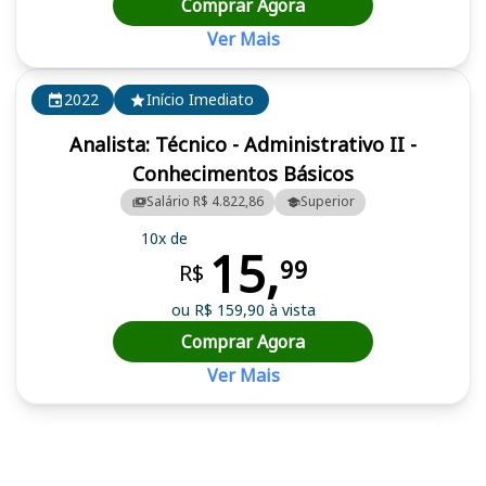
Comprar Agora
Ver Mais
2022
Início Imediato
Analista: Técnico - Administrativo II -
Conhecimentos Básicos
Salário R$ 4.822,86
Superior
10x de
15,
99
R$
ou R$ 159,90 à vista
Comprar Agora
Ver Mais
Cursos em destaque para passar no concurso FAPESC