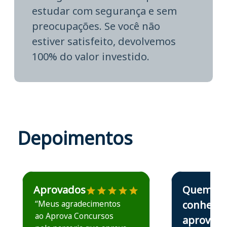
estudar com segurança e sem
preocupações. Se você não
estiver satisfeito, devolvemos
100% do valor investido.
Depoimentos
Estudante José recomenda o Aprova Concursos em depoime
Estudante Elais
Aprovados
Quem
“Meus agradecimentos
conhece,
ao Aprova Concursos
aprova