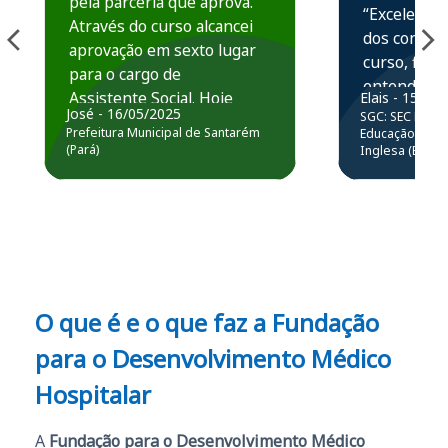
pela parceria que aprova.
“Excelente 
Através do curso alcancei
dos conteú
aprovação em sexto lugar
curso, ficou
para o cargo de
entender e
Assistente Social. Hoje
Elais - 15/07
prática atr
José - 16/05/2025
SGC: SEC BA - 
estou atuando na
resolução 
Prefeitura Municipal de Santarém
Educação Básic
Prefeitura de Santarém.
(Pará)
Inglesa (Edital
questões.”
Obrigado ao professores
e ao APROVA!”
O que é e o que faz a Fundação
para o Desenvolvimento Médico
Hospitalar
A
Fundação para o Desenvolvimento Médico