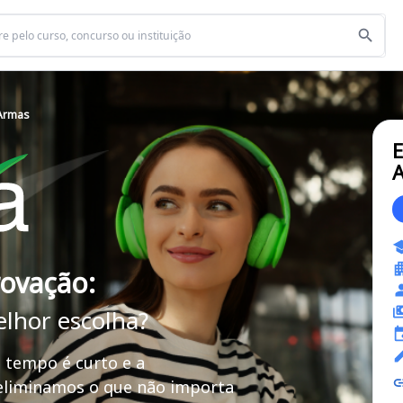
 Armas
E
A
rovação:
elhor escolha?
 tempo é curto e a
 eliminamos o que não importa