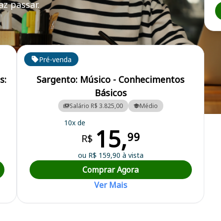
z passar.
Pré-venda
s:
Sargento: Músico - Conhecimentos
Básicos
Salário R$ 3.825,00
Médio
 Armas
10x de
15,
99
R$
ou R$ 159,90 à vista
Comprar Agora
Ver Mais