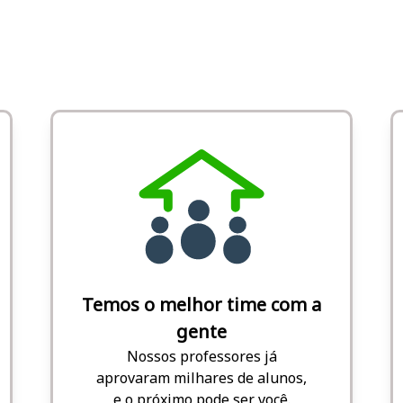
Temos o melhor time com a
gente
Nossos professores já
aprovaram milhares de alunos,
e o próximo pode ser você.