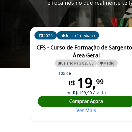
e focamos no que realmente te fa
Cursos em destaque para passar no concurso ESA
2025
Início Imediato
CFS - Curso de Formação de Sargento
Área Geral
Salário R$ 3.825,00
Médio
Curso Preparatório para o Concurso ESA - Escola de Sargentos das
10x de
19,
99
R$
ou R$ 199,90 à vista
Comprar Agora
Ver Mais