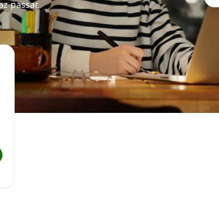
z passar.
istratura