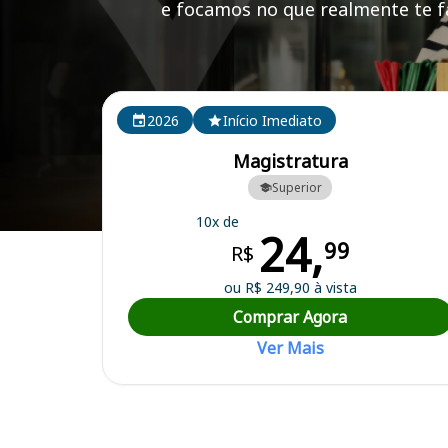
e focamos no que realmente te fa
Cursos em destaque para passar no concurso ENAM
2026
Início Imediato
Magistratura
Superior
10x de
24,
Curso Preparatório para o Concurso ENAM - Exame Nacional da Mag
99
R$
ou R$ 249,90 à vista
Comprar Agora
Ver Mais