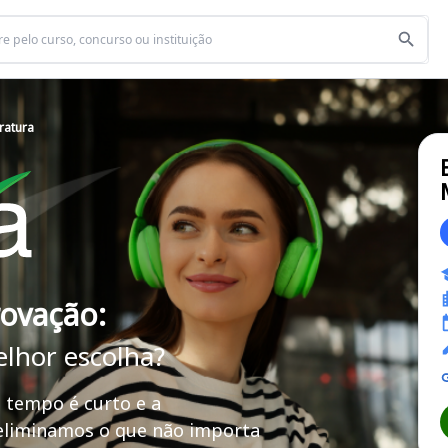
ratura
rovação:
elhor escolha?
 tempo é curto e a
 eliminamos o que não importa