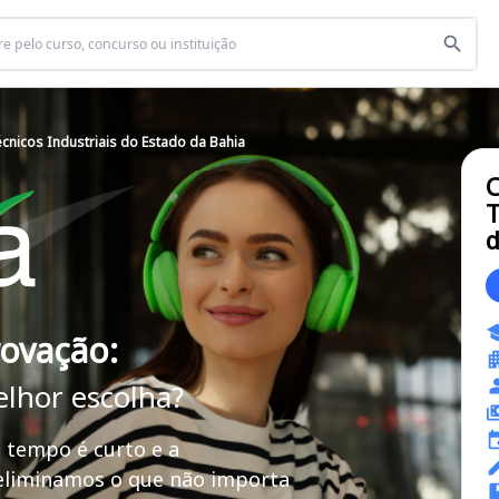
nicos Industriais do Estado da Bahia
C
T
d
rovação:
elhor escolha?
 tempo é curto e a
 eliminamos o que não importa