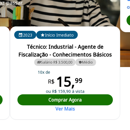
z passar.
BA
2023
Início Imediato
Técnico: Industrial - Agente de
Fiscalização - Conhecimentos Básicos
Salário R$ 3.500,00
Médio
 Técnicos Industriais do Estado da Bahia
10x de
15,
99
R$
ou R$ 159,90 à vista
Comprar Agora
Ver Mais