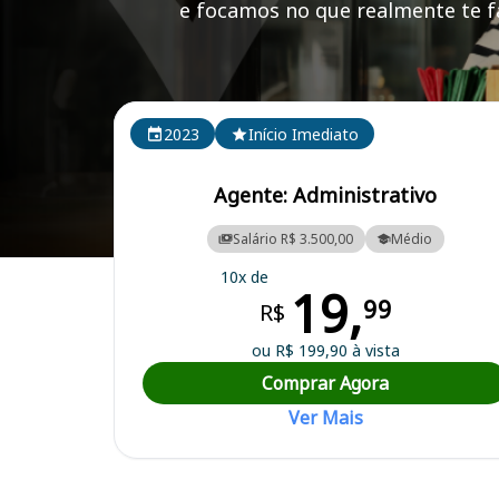
e focamos no que realmente te fa
Cursos em destaque para passar no concurso CRT/
2023
Início Imediato
Agente: Administrativo
Salário R$ 3.500,00
Médio
Curso Preparatório para o Concurso CRT/BA - Conselho Regional dos
10x de
19,
99
R$
ou R$ 199,90 à vista
Comprar Agora
Ver Mais