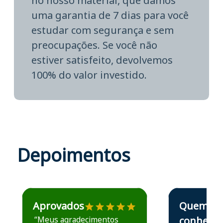
no nosso material, que damos
uma garantia de 7 dias para você
estudar com segurança e sem
preocupações. Se você não
estiver satisfeito, devolvemos
100% do valor investido.
Depoimentos
Estudante José recomenda o Aprova Concursos em depoime
Estudante Elais
Aprovados
Quem
“Meus agradecimentos
conhece,