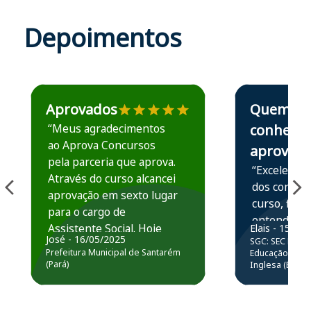
Depoimentos
Estudante José recomenda o Aprova Concursos em depoime
Estudante Elais
Aprovados
Quem
“Meus agradecimentos
conhece,
ao Aprova Concursos
aprova
pela parceria que aprova.
“Excelente 
Através do curso alcancei
dos conteú
aprovação em sexto lugar
curso, ficou
para o cargo de
entender e
Assistente Social. Hoje
Elais - 15/07
prática atr
José - 16/05/2025
SGC: SEC BA - 
estou atuando na
resolução 
Prefeitura Municipal de Santarém
Educação Básic
Prefeitura de Santarém.
(Pará)
Inglesa (Edital
questões.”
Obrigado ao professores
e ao APROVA!”