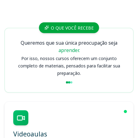
Cursos CRP 11 (CE, PI, MA)
O QUE VOCÊ RECEBE
Queremos que sua única preocupação seja
aprender.
Por isso, nossos cursos oferecem um conjunto
completo de materiais, pensados para facilitar sua
preparação.
Videoaulas