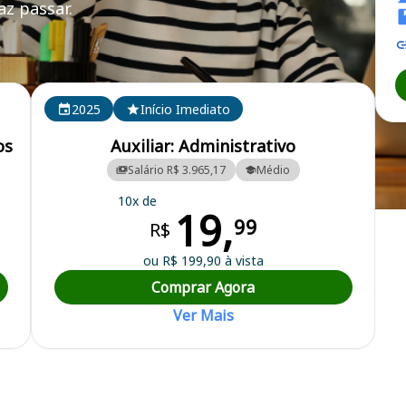
z passar.
P
2025
Início Imediato
os
Auxiliar: Administrativo
Salário R$ 3.965,17
Médio
10x de
19,
 Odontologia de São Paulo
99
R$
ou R$ 199,90 à vista
Comprar Agora
Ver Mais