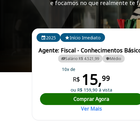
e focamos no que realmente te fa
Cursos em destaque para passar no concurso CRO S
2025
Início Imediato
Agente: Fiscal - Conhecimentos Básic
Salário R$ 4.521,99
Médio
10x de
15,
Curso Preparatório para o Concurso CRO SP - Conselho Regional de
99
R$
ou R$ 159,90 à vista
Comprar Agora
Ver Mais