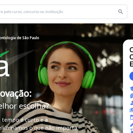
ntologia de São Paulo
C
O
E
rovação:
elhor escolha?
 tempo é curto e a
 eliminamos o que não importa