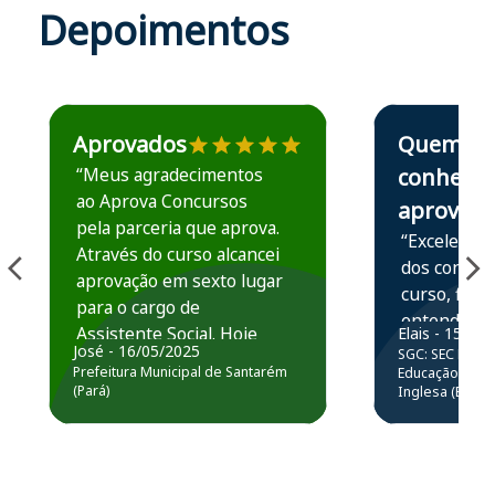
Depoimentos
Estudante José recomenda o Aprova Concursos em depoime
Estudante Elais
Aprovados
Quem
“Meus agradecimentos
conhece,
ao Aprova Concursos
aprova
pela parceria que aprova.
“Excelente 
Através do curso alcancei
dos conteú
aprovação em sexto lugar
curso, ficou
para o cargo de
entender e
Assistente Social. Hoje
Elais - 15/07
prática atr
José - 16/05/2025
SGC: SEC BA - 
estou atuando na
resolução 
Prefeitura Municipal de Santarém
Educação Básic
Prefeitura de Santarém.
(Pará)
Inglesa (Edital
questões.”
Obrigado ao professores
e ao APROVA!”