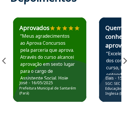
Estudante José recomenda o Aprova Concursos em depoime
Estudante Elais
Aprovados
Quem
“Meus agradecimentos
conhece,
ao Aprova Concursos
aprova
pela parceria que aprova.
“Excelente 
Através do curso alcancei
dos conteú
aprovação em sexto lugar
curso, ficou
para o cargo de
entender e
Assistente Social. Hoje
Elais - 15/07
prática atr
José - 16/05/2025
SGC: SEC BA - 
estou atuando na
resolução 
Prefeitura Municipal de Santarém
Educação Básic
Prefeitura de Santarém.
(Pará)
Inglesa (Edital
questões.”
Obrigado ao professores
e ao APROVA!”