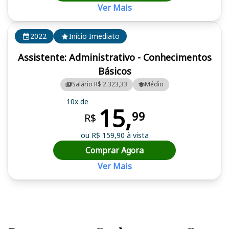
Ver Mais
2022
Início Imediato
Assistente: Administrativo - Conhecimentos
Básicos
Salário R$ 2.323,33
Médio
10x de
15,
99
R$
ou R$ 159,90 à vista
Comprar Agora
Ver Mais
Cursos em destaque para passar no concurso CRN 4 (RJ, ES)