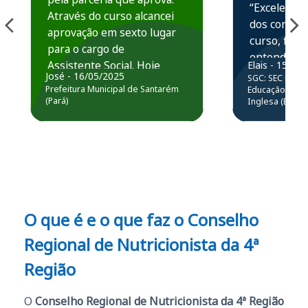
“Excelente 
Através do curso alcancei
dos conteú
aprovação em sexto lugar
curso, ficou
para o cargo de
entender e
Assistente Social. Hoje
Elais - 15/07
prática atr
José - 16/05/2025
SGC: SEC BA - 
estou atuando na
resolução 
Prefeitura Municipal de Santarém
Educação Básic
Prefeitura de Santarém.
(Pará)
Inglesa (Edital
questões.”
Obrigado ao professores
e ao APROVA!”
O que é e o que faz o Conselho
Regional de Nutricionista da 4ª
Região
O
Conselho Regional de Nutricionista da 4ª Região