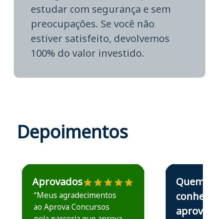
estudar com segurança e sem
preocupações. Se você não
estiver satisfeito, devolvemos
100% do valor investido.
Depoimentos
Estudante José recomenda o Aprova Concursos em depoime
Estudante Elais
Aprovados
Quem
“Meus agradecimentos
conhece,
ao Aprova Concursos
aprova
pela parceria que aprova.