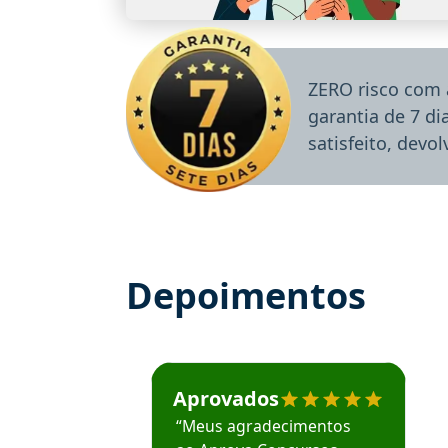
ZERO risco com 
garantia de 7 d
satisfeito, devo
Depoimentos
Estudante José recomenda o Aprova Concu
Aprovados
“Meus agradecimentos