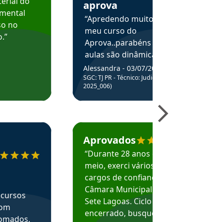
erial do
aprova
amental
“Apredendo muito no
so no
meu curso do
.”
Aprova..parabéns pelas
aulas são dinâmicas e
me ajudam a entender
Alessandra - 03/07/2025
melhor os assuntos.”
SGC: TJ PR - Técnico: Judiciário (Edital
2025_006)
ecomenda o Aprova Concursos em depoimento
Estudante Caio recomenda o Aprova Concur
Aprovados
“Durante 28 anos e
meio, exerci vários
cargos de confiança na
Câmara Municipal de
 cursos
Sete Lagoas. Ciclo
com
encerrado, busquei
nomados,