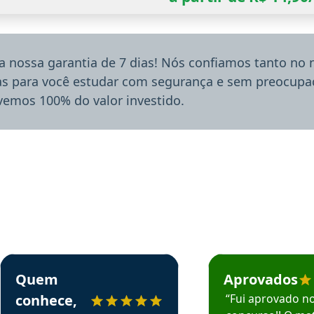
a nossa garantia de 7 dias! Nós confiamos tanto no
ias para você estudar com segurança e sem preocupaç
lvemos 100% do valor investido.
rsos em depoimento
Estudante Sergio recomenda o Aprova Concursos em depoimento
Estudante Mário reco
Quem
Aprovados
conhece,
“Fui aprovado n