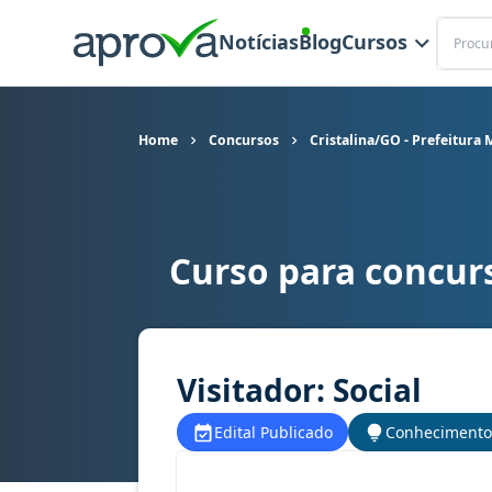
Buscar
Notícias
Blog
Cursos
Home
Concursos
Cristalina/GO - Prefeitura 
Curso para concurs
Curso para concurso Cristalina/GO - Prefeitura 
Visitador: Social
Edital Publicado
Conhecimento