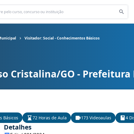
Municipal
Visitador: Social - Conhecimentos Básicos
o Cristalina/GO - Prefeitura
Municipal cargo Visitador: Social - Conhecimentos Básicos
s Básicos
72 Horas de Aula
173 Videoaulas
4 Di
Detalhes