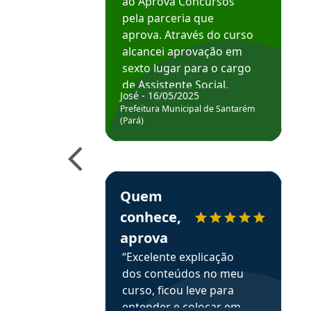
ao Aprova Concursos
pela parceria que
aprova. Através do curso
alcancei aprovação em
sexto lugar para o cargo
de Assistente Social.
José - 16/05/2025
Hoje estou atuando na
Prefeitura Municipal de Santarém
Prefeitura de Santarém.
(Pará)
Obrigado ao professores
e ao APROVA!”
Estudante Elais recomenda o Aprova Concu
Quem
conhece,
aprova
“Excelente explicação
dos conteúdos no meu
curso, ficou leve para
entender e colocar em