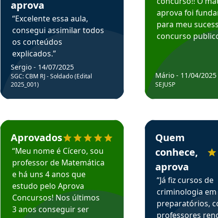
concurso!! O mat
aprova
aprova foi fund
“Excelente essa aula,
para meu suces
consegui assimilar todos
concurso publico
os conteúdos
explicados.”
Sergio - 14/07/2025
Mário - 11/04/2025
SGC: CBM RJ - Soldado (Edital
2025_001)
SEJUSP
rsos em depoimento
Estudante Cicero recomenda o Aprova Concursos em depoimento
Estudante Henrique r
Aprovados
Quem
“Meu nome é Cícero, sou
conhece,
professor de Matemática
aprova
e há uns 4 anos que
“Já fiz cursos de
estudo pelo Aprova
criminologia em
Concursos! Nos últimos
preparatórios, 
3 anos conseguir ser
professores re