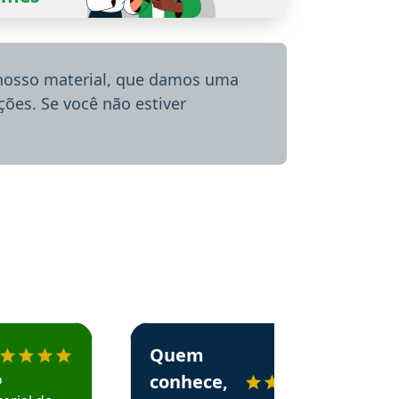
 nosso material, que damos uma
ões. Se você não estiver
menda o Aprova Concursos em depoimento
Estudante Alessandra recomenda o Aprova 
Quem
o
conhece,