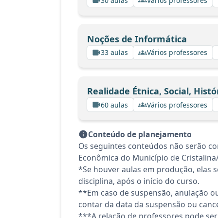
30 aulas
Vários professores
Noções de Informática
33 aulas
Vários professores
Realidade Étnica, Social, Hist
60 aulas
Vários professores
Conteúdo de planejamento
Os seguintes conteúdos não serão conte
Econômica do Município de Cristalina
*Se houver aulas em produção, elas se
disciplina, após o início do curso.
**Em caso de suspensão, anulação ou
contar da data da suspensão ou canc
***A relação de professores pode ser