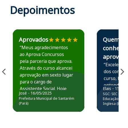
Depoimentos
Estudante José recomenda o Aprova Concursos em depoime
Estudante Elais
Aprovados
Quem
“Meus agradecimentos
conhece,
ao Aprova Concursos
aprova
pela parceria que aprova.
“Excelente 
Através do curso alcancei
dos conteú
aprovação em sexto lugar
curso, ficou
para o cargo de
entender e
Assistente Social. Hoje
Elais - 15/07
prática atr
José - 16/05/2025
SGC: SEC BA - 
estou atuando na
resolução 
Prefeitura Municipal de Santarém
Educação Básic
Prefeitura de Santarém.
(Pará)
Inglesa (Edital
questões.”
Obrigado ao professores
e ao APROVA!”