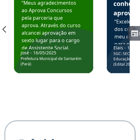
“Meus agradecimentos
conhece
ao Aprova Concursos
aprova
pela parceria que
“Excelente
aprova. Através do curso
dos conte
alcancei aprovação em
meu curso,
sexto lugar para o cargo
para enten
de Assistente Social.
Elais - 15/07
colocar em
José - 16/05/2025
SGC: SEC BA - 
Hoje estou atuando na
através da
Prefeitura Municipal de Santarém
Educação Básic
Prefeitura de Santarém.
(Pará)
(Edital 2025_0
de questõe
Obrigado ao professores
e ao APROVA!”