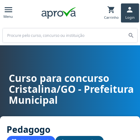
Menu
Carrinho
Login
Buscar
Curso para concurso
Curso para concurso Cristalina/GO - Prefeitura Municipal cargo P
Cristalina/GO - Prefeitura
Municipal
Pedagogo