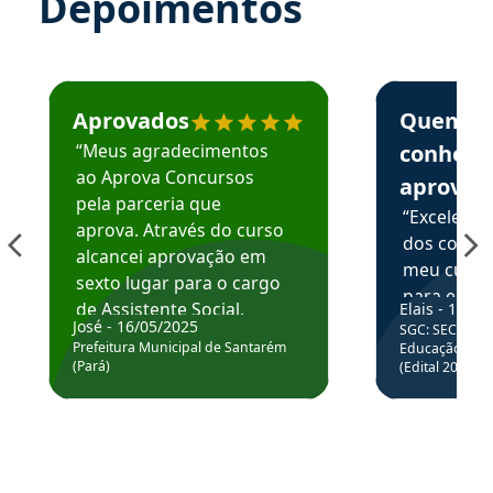
Depoimentos
Estudante José recomenda o Aprova Concursos em depoime
Estudante Elai
Aprovados
Quem
“Meus agradecimentos
conhece
ao Aprova Concursos
aprova
pela parceria que
“Excelente
aprova. Através do curso
dos conte
alcancei aprovação em
meu curso,
sexto lugar para o cargo
para enten
de Assistente Social.
Elais - 15/07
colocar em
José - 16/05/2025
SGC: SEC BA - 
Hoje estou atuando na
através da
Prefeitura Municipal de Santarém
Educação Básic
Prefeitura de Santarém.
(Pará)
(Edital 2025_0
de questõe
Obrigado ao professores
e ao APROVA!”