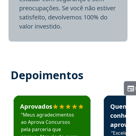
preocupações. Se você não estiver
satisfeito, devolvemos 100% do
valor investido.
Depoimentos
Estudante José recomenda o Aprova Concursos em depoime
Estudante Elai
Aprovados
Quem
“Meus agradecimentos
conhece
ao Aprova Concursos
aprova
pela parceria que
“Excelente