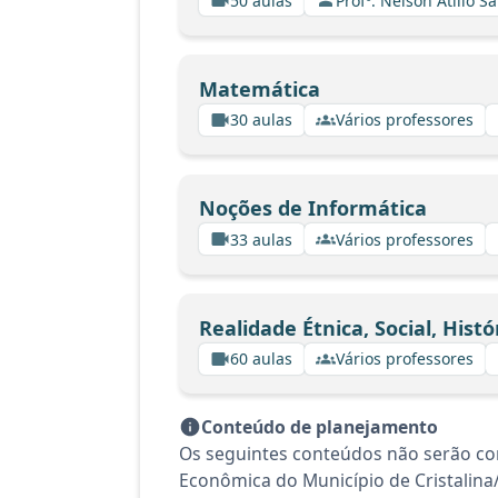
50 aulas
Profº. Nelson Atilio Sa
Matemática
30 aulas
Vários professores
Noções de Informática
33 aulas
Vários professores
Realidade Étnica, Social, Hist
60 aulas
Vários professores
Conteúdo de planejamento
Os seguintes conteúdos não serão conte
Econômica do Município de Cristalina