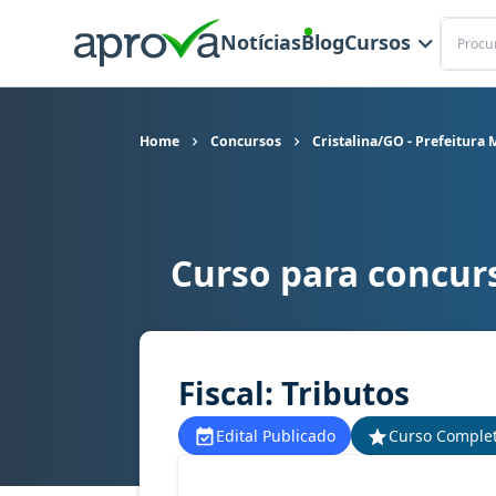
Buscar
Notícias
Blog
Cursos
Home
Concursos
Cristalina/GO - Prefeitura 
Curso para concurs
Curso para concurso Cristalina/GO - Prefeitura M
Fiscal: Tributos
Edital Publicado
Curso Comple