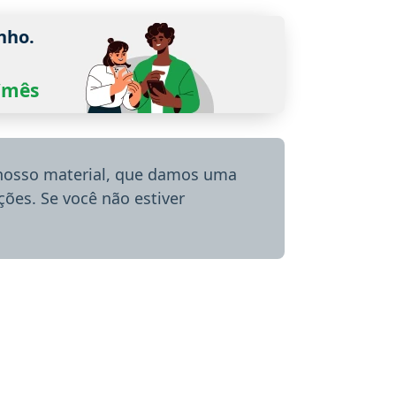
nho.
0/mês
 nosso material, que damos uma
ões. Se você não estiver