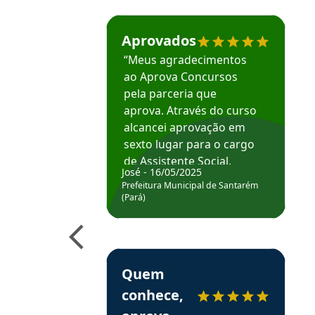
Estudante José recomenda o Aprova Concu
Aprovados
“Meus agradecimentos
ao Aprova Concursos
pela parceria que
aprova. Através do curso
alcancei aprovação em
sexto lugar para o cargo
de Assistente Social.
José - 16/05/2025
Hoje estou atuando na
Prefeitura Municipal de Santarém
Prefeitura de Santarém.
(Pará)
Obrigado ao professores
e ao APROVA!”
Estudante Elais recomenda o Aprova Concu
Quem
conhece,