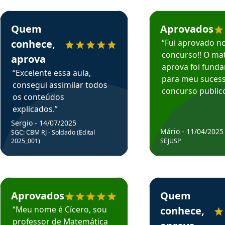
rsos em depoimento
Estudante Sergio recomenda o Aprova Concursos em depoimento
Estudante Mário reco
Quem
Aprovados
conhece,
“Fui aprovado n
concurso!! O mat
aprova
aprova foi fund
“Excelente essa aula,
para meu suces
consegui assimilar todos
concurso publico
os conteúdos
explicados.”
Sergio - 14/07/2025
Mário - 11/04/2025
SGC: CBM RJ - Soldado (Edital
2025_001)
SEJUSP
rsos em depoimento
Estudante Cicero recomenda o Aprova Concursos em depoimento
Estudante Henrique r
Aprovados
Quem
“Meu nome é Cícero, sou
conhece,
professor de Matemática