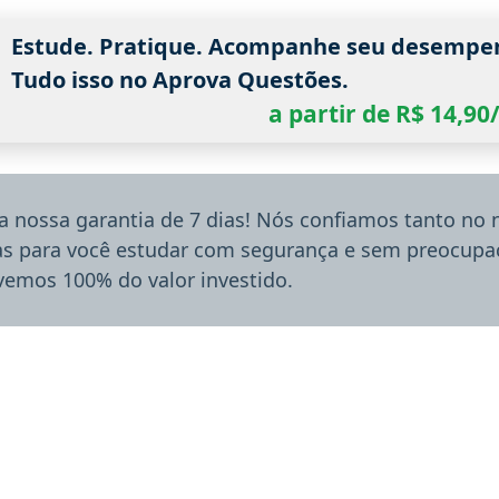
Estude. Pratique. Acompanhe seu desempe
Tudo isso no Aprova Questões.
a partir de R$ 14,9
a nossa garantia de 7 dias! Nós confiamos tanto no
ias para você estudar com segurança e sem preocupaç
lvemos 100% do valor investido.