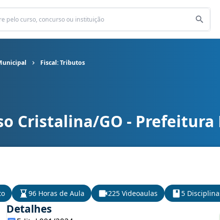
Municipal
Fiscal: Tributos
o Cristalina/GO - Prefeitura
unicipal cargo Fiscal: Tributos
to
96 Horas de Aula
225 Videoaulas
5 Disciplina
Detalhes