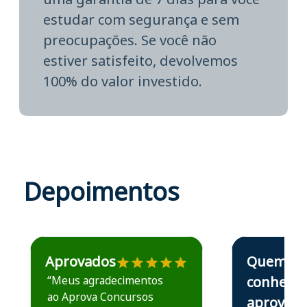
estudar com segurança e sem
preocupações. Se você não
estiver satisfeito, devolvemos
100% do valor investido.
Depoimentos
Estudante José recomenda o Aprova Concursos em depoime
Estudante Elais
Aprovados
Quem
“Meus agradecimentos
conhece,
ao Aprova Concursos
aprova