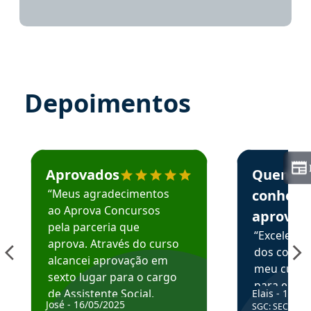
Depoimentos
Estudante José recomenda o Aprova Concursos em depoime
Estudante Elai
Aprovados
Quem
“Meus agradecimentos
conhece
ao Aprova Concursos
aprova
pela parceria que
“Excelente
aprova. Através do curso
dos conte
alcancei aprovação em
meu curso,
sexto lugar para o cargo
para enten
de Assistente Social.
Elais - 15/07
colocar em
José - 16/05/2025
SGC: SEC BA - 
Hoje estou atuando na