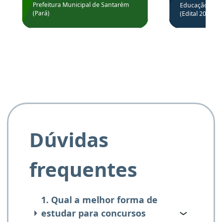
através da
Prefeitura Municipal de Santarém
Educação Básic
Prefeitura de Santarém.
(Pará)
(Edital 2025_0
de questõe
Obrigado ao professores
e ao APROVA!”
Dúvidas
frequentes
1. Qual a melhor forma de
estudar para concursos