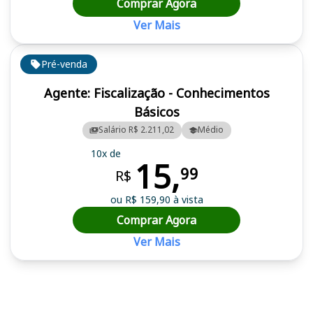
Comprar Agora
Ver Mais
Pré-venda
Agente: Fiscalização - Conhecimentos
Básicos
Salário R$ 2.211,02
Médio
10x de
15,
99
R$
ou R$ 159,90 à vista
Comprar Agora
Ver Mais
Cursos em destaque para passar no concurso CREMAM (AM)