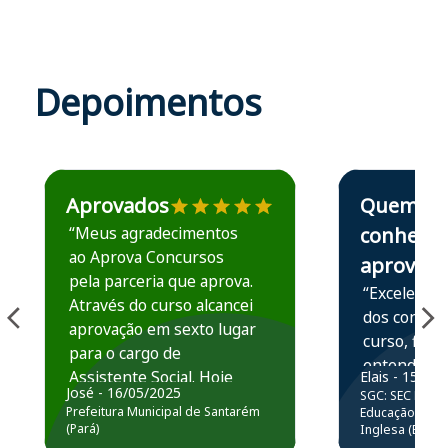
Depoimentos
Estudante José recomenda o Aprova Concursos em depoime
Estudante Elais
Aprovados
Quem
“Meus agradecimentos
conhece,
ao Aprova Concursos
aprova
pela parceria que aprova.
“Excelente 
Através do curso alcancei
dos conteú
aprovação em sexto lugar
curso, ficou
para o cargo de
entender e
Assistente Social. Hoje
Elais - 15/07
prática atr
José - 16/05/2025
SGC: SEC BA - 
estou atuando na
resolução 
Prefeitura Municipal de Santarém
Educação Básic
Prefeitura de Santarém.
(Pará)
Inglesa (Edital
questões.”