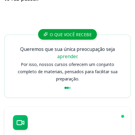
Cursos CRECI 19 (MT)
O QUE VOCÊ RECEBE
Queremos que sua única preocupação seja
aprender.
Por isso, nossos cursos oferecem um conjunto
completo de materiais, pensados para facilitar sua
preparação.