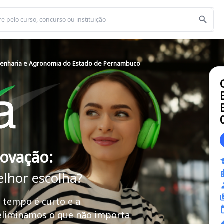
genharia e Agronomia do Estado de Pernambuco
rovação:
elhor escolha?
 tempo é curto e a
 eliminamos o que não importa