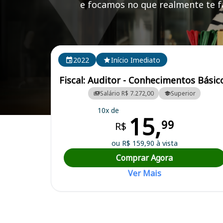
e focamos no que realmente te fa
Cursos em destaque para passar no concurso CREA 
2022
Início Imediato
Fiscal: Auditor - Conhecimentos Básic
Salário R$ 7.272,00
Superior
10x de
15,
Curso Preparatório para o Concurso CREA PE - Conselho Regional 
99
R$
ou R$ 159,90 à vista
Comprar Agora
Ver Mais