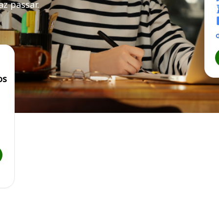
z passar.
PE
os
de Engenharia e Agronomia do Estado de Pernambuco