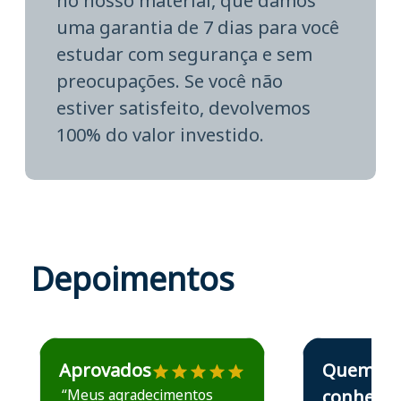
no nosso material, que damos
uma garantia de 7 dias para você
estudar com segurança e sem
preocupações. Se você não
estiver satisfeito, devolvemos
100% do valor investido.
Depoimentos
Estudante José recomenda o Aprova Concursos em depoime
Estudante Elais
Aprovados
Quem
“Meus agradecimentos
conhece,