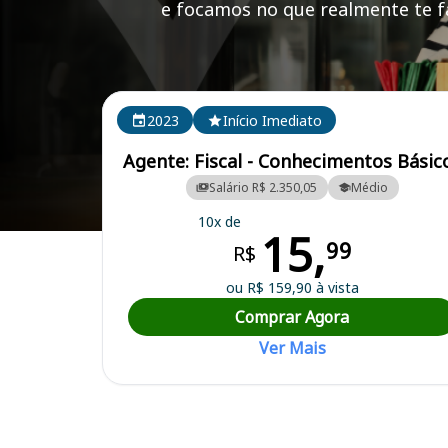
e focamos no que realmente te fa
Cursos em destaque para passar no concurso CRBio 8
2023
Início Imediato
Agente: Fiscal - Conhecimentos Básic
Salário R$ 2.350,05
Médio
10x de
15,
Curso Preparatório para o Concurso CRBio 8 (BA, AL, SE) - Conselho 
99
R$
ou R$ 159,90 à vista
Comprar Agora
Ver Mais