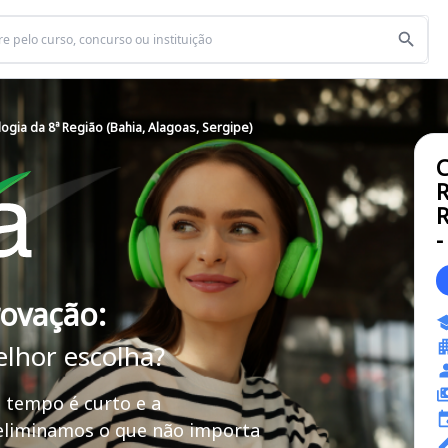
ogia da 8ª Região (Bahia, Alagoas, Sergipe)
C
R
R
-
rovação:
elhor escolha?
 tempo é curto e a
 eliminamos o que não importa