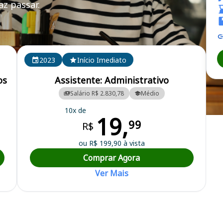
z passar.
 (BA, AL, SE)
2023
Início Imediato
os
Assistente: Administrativo
Salário R$ 2.830,78
Médio
10x de
19,
Regional de Biologia da 8ª Região (Bahia, Alagoas, Sergipe)
99
R$
ou R$ 199,90 à vista
Comprar Agora
Ver Mais