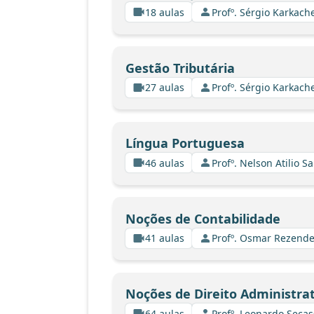
18 aulas
Profº. Sérgio Karkach
Gestão Tributária
27 aulas
Profº. Sérgio Karkach
Língua Portuguesa
46 aulas
Profº. Nelson Atilio Sa
Noções de Contabilidade
41 aulas
Profº. Osmar Rezende
Noções de Direito Administrat
64 aulas
Profº. Leonardo Secas