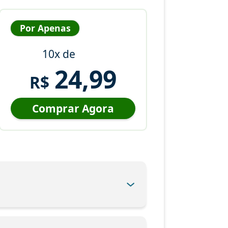
Por Apenas
10x de
24,99
R$
Comprar Agora