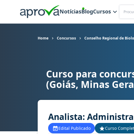
Buscar
Notícias
Blog
Cursos
Home
Concursos
Conselho Regional de Biolog
Curso para concurs
Curso para concurso CRBio 4 - Conselho Regional
(Goiás, Minas Gerai
Analista: Administra
Edital Publicado
Curso Comple