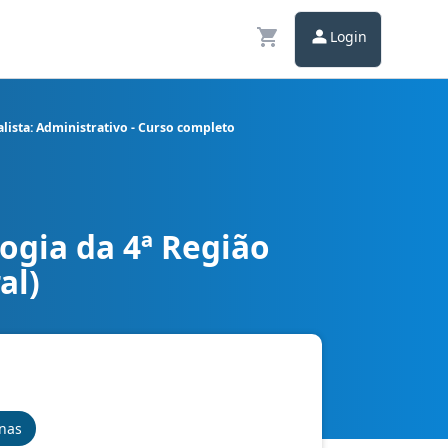
Login
lista: Administrativo - Curso completo
ogia da 4ª Região
o Federal) cargo Analista: Administrativo - Curso completo
al)
inas