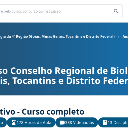
ia da 4ª Região (Goiás, Minas Gerais, Tocantins e Distrito Federal)
Ana
o Conselho Regional de Biol
 de Biologia da 4ª Região (Goiás, Minas Gerais, Tocantins e Distrit
s, Tocantins e Distrito Feder
tivo - Curso completo
to
178 Horas de Aula
388 Videoaulas
13 Discipl