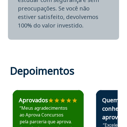
preocupações. Se você não
estiver satisfeito, devolvemos
100% do valor investido.
Depoimentos
Estudante José recomenda o Aprova Concursos em depoime
Estudante Elais
Aprovados
Quem
“Meus agradecimentos
conhece,
ao Aprova Concursos
aprova
pela parceria que aprova.
“Excelente 