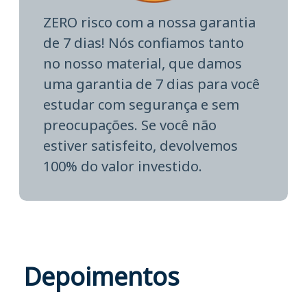
ZERO risco com a nossa garantia
de 7 dias! Nós confiamos tanto
no nosso material, que damos
uma garantia de 7 dias para você
estudar com segurança e sem
preocupações. Se você não
estiver satisfeito, devolvemos
100% do valor investido.
Depoimentos