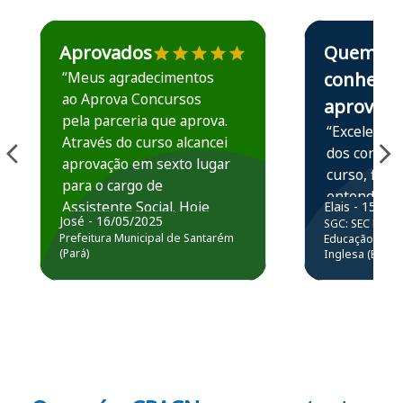
Estudante José recomenda o Aprova Concursos em depoime
Estudante Elais
Aprovados
Quem
“Meus agradecimentos
conhece,
ao Aprova Concursos
aprova
pela parceria que aprova.
“Excelente 
Através do curso alcancei
dos conteú
aprovação em sexto lugar
curso, ficou
para o cargo de
entender e
Assistente Social. Hoje
Elais - 15/07
prática atr
José - 16/05/2025
SGC: SEC BA - 
estou atuando na
resolução 
Prefeitura Municipal de Santarém
Educação Básic
Prefeitura de Santarém.
(Pará)
Inglesa (Edital
questões.”
Obrigado ao professores
e ao APROVA!”