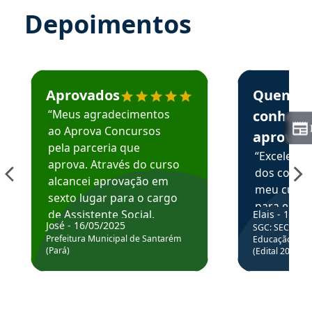
Depoimentos
Estudante José recomenda o Aprova Concursos em depoime
Estudante Elai
Aprovados
Quem
“Meus agradecimentos
conhece
ao Aprova Concursos
aprova
pela parceria que
“Excelente
aprova. Através do curso
dos conte
alcancei aprovação em
meu curso,
sexto lugar para o cargo
para enten
de Assistente Social.
Elais - 15/07
colocar em
José - 16/05/2025
SGC: SEC BA - 
Hoje estou atuando na
através da
Prefeitura Municipal de Santarém
Educação Básic
Prefeitura de Santarém.
(Pará)
(Edital 2025_0
de questõe
Obrigado ao professores
e ao APROVA!”