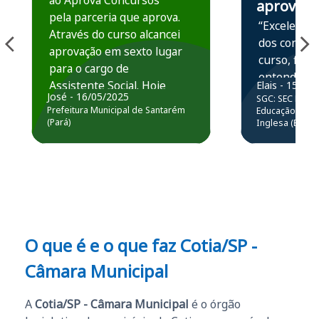
ao Aprova Concursos
aprova
pela parceria que aprova.
“Excelente 
Através do curso alcancei
dos conteú
aprovação em sexto lugar
curso, ficou
para o cargo de
entender e
Assistente Social. Hoje
Elais - 15/07
prática atr
José - 16/05/2025
SGC: SEC BA - 
estou atuando na
resolução 
Prefeitura Municipal de Santarém
Educação Básic
Prefeitura de Santarém.
(Pará)
Inglesa (Edital
questões.”
Obrigado ao professores
e ao APROVA!”
O que é e o que faz Cotia/SP -
Câmara Municipal
A
Cotia/SP - Câmara Municipal
é o órgão